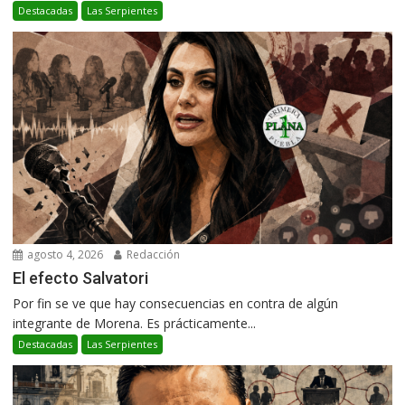
Destacadas
Las Serpientes
agosto 4, 2026
Redacción
El efecto Salvatori
Por fin se ve que hay consecuencias en contra de algún
integrante de Morena. Es prácticamente...
Destacadas
Las Serpientes