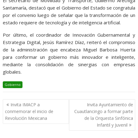
El secretario de Movilidad y Transporte, Guillermo Aréchiga
Santamaría, destacó que el Gobierno del Estado se congratula
por el convenio luego de señalar que la transformación de un
estado requiere de tecnología y de inteligencia artificial.
Por último, el coordinador de Innovación Gubernamental y
Estrategia Digital, Jesús Ramírez Díaz, reiteró el compromiso
de la administración que encabeza Miguel Barbosa Huerta
para conformar un gobierno más innovador e inteligente,
mediante la consolidación de sinergias con empresas
globales.
Gobierno
Navegación
Invita IMACP a
Invita Ayuntamiento de
de
conmemorar el inicio de
Cuautlancingo a formar parte
entradas
Revolución Mexicana
de la Orquesta Sinfónica
Infantil y Juvenil